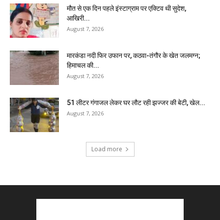
मौत से एक दिन पहले इंस्टाग्राम पर एक्टिव थी सुदेश,
आखिरी...
August 7, 2026
मारकंडा नदी फिर उफान पर, कठवा-तंगौर के खेत जलमग्न;
हिमाचल की...
August 7, 2026
51 लीटर गंगाजल लेकर घर लौट रही झज्जर की बेटी, खेल...
August 7, 2026
Load more