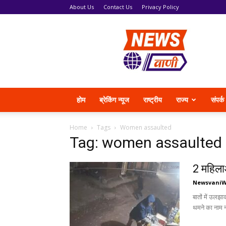
About Us
Contact Us
Privacy Policy
News
Vani
होम
ब्रेकिंग न्यूज
राष्ट्रीय
राज्य
संपर्क
Home
Tags
Women assaulted
Tag: women assaulted
2 महिलाओ
Newsvani
बातों में उलझा
थमने का नाम नही