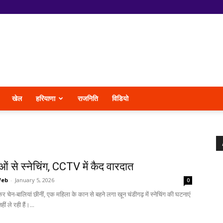
खेल
हरियाणा
राजनिति
विडियो
ं से स्नेचिंग, CCTV में कैद वारदात
Web
-
January 5, 2026
0
कर चेन-बालियां छीनीं, एक महिला के कान से बहने लगा खून चंडीगढ़ में स्नेचिंग की घटनाएं
ं ले रही हैं।...