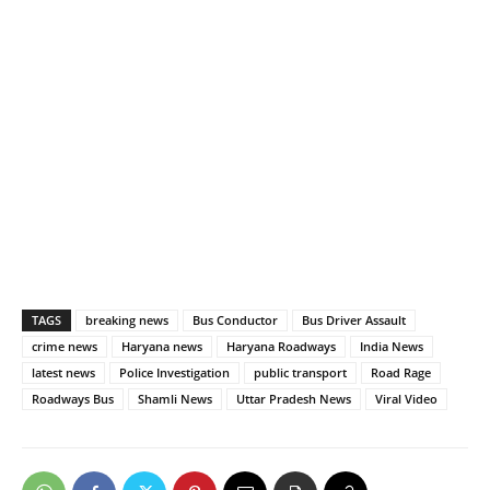
TAGS
breaking news
Bus Conductor
Bus Driver Assault
crime news
Haryana news
Haryana Roadways
India News
latest news
Police Investigation
public transport
Road Rage
Roadways Bus
Shamli News
Uttar Pradesh News
Viral Video