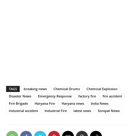
TAGS
breaking news
Chemical Drums
Chemical Explosion
Disaster News
Emergency Response
factory fire
fire accident
Fire Brigade
Haryana Fire
Haryana news
India News
industrial accident
Industrial Fire
latest news
Sonipat News