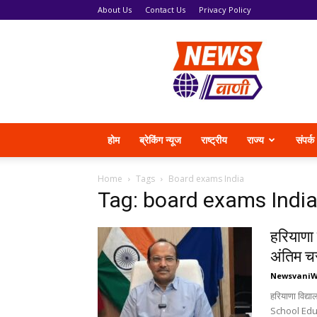
About Us
Contact Us
Privacy Policy
News
Vani
होम
ब्रेकिंग न्यूज
राष्ट्रीय
राज्य
संपर्क
Home
Tags
Board exams India
Tag: board exams Indi
हरियाणा 
अंतिम चर
Newsvani
हरियाणा विद्य
School Educa