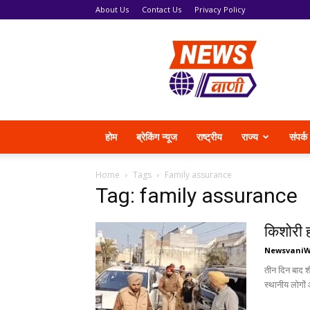
About Us
Contact Us
Privacy Policy
News
Vani
होम
ब्रेकिंग न्यूज
राष्ट्रीय
राज्य
संपर्क
Home
Tags
Family assurance
Tag: family assurance
किशोरी ह
Newsvani
तीन दिन बाद शी
स्थानीय लोगों 