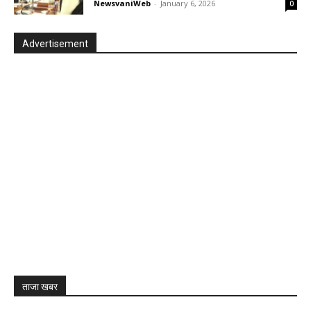
NewsvaniWeb
-
January 6, 2026
0
Advertisement
ताजा खबर