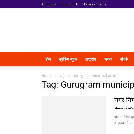
About Us
Contact Us
Privacy Policy
News
Vani
होम
ब्रेकिंग न्यूज
राष्ट्रीय
राज्य
संपर्क
Home
Tags
Gurugram municipal action
Tag: Gurugram municip
नगर निगम
Newsvani
हाऊस टैक्स बक
के बकाए के का