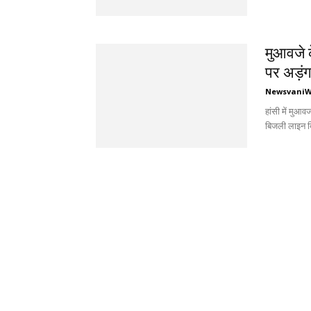
मुआवजे क
पर अड़ंग
Newsvani
हांसी में मुआव
बिजली लाइन बि