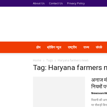
About Us
Contact Us
Privacy Policy
News
Vani
होम
ब्रेकिंग न्यूज
राष्ट्रीय
राज्य
संपर्क
Home
Tags
Haryana farmers news
Tag: Haryana farmers 
अनाज मंड
नियमों 
Newsvani
भिवानी की अना
पर सैकड़ों किस