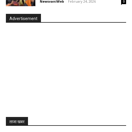
NewsvaniWeb
-
February 24, 2026
0
Advertisement
ताजा खबर