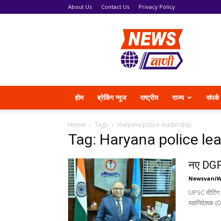
About Us
Contact Us
Privacy Policy
News
Vani
होम
ब्रेकिंग न्यूज
राष्ट्रीय
राज्य
संपर्क
Home
Tags
Haryana police leadership
Tag: Haryana police le
नए DGP 
Newsvani
UPSC मीटिंग म
महानिदेशक (D