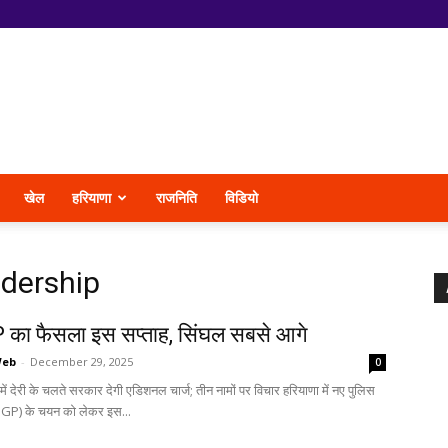
खेल
हरियाणा
राजनिति
विडियो
adership
का फैसला इस सप्ताह, सिंघल सबसे आगे
Web
-
December 29, 2025
0
ें देरी के चलते सरकार देगी एडिशनल चार्ज; तीन नामों पर विचार हरियाणा में नए पुलिस
GP) के चयन को लेकर इस...