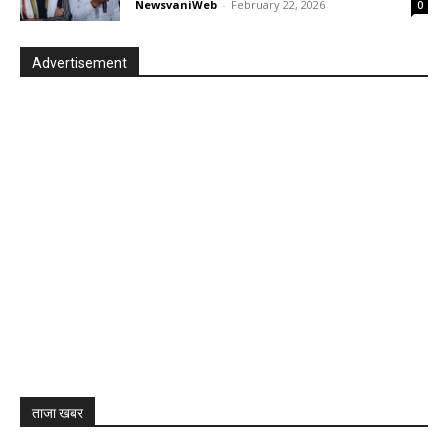
NewsvaniWeb
-
February 22, 2026
0
Advertisement
ताजा खबर