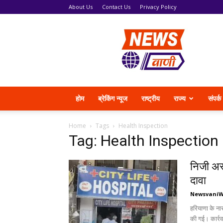
About Us
Contact Us
Privacy Policy
News
Vani
होम
ब्रेकिंग न्यूज
राष्ट्रीय
राज्य
संपर्क
Home
Tags
Health Inspection
Tag: Health Inspection
निजी अस
दावा
Newsvani
हरियाणा के नार
की गई। कार्रव