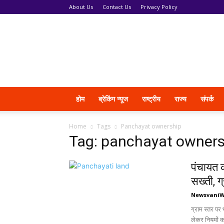
About Us
Contact Us
Privacy Policy
News
Vani
होम
ब्रेकिंग न्यूज
राष्ट्रीय
राज्य
संपर्क
Home
Tags
Panchayat ownership
Tag: panchayat owners
पंचायत 
सख्ती, 
Newsvani
ग्राम स्तर पर 
लेकर नियमों 