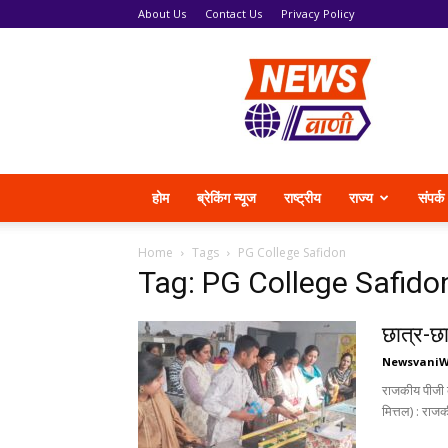
About Us
Contact Us
Privacy Policy
News
Vani
होम
ब्रेकिंग न्यूज
राष्ट्रीय
राज्य
संपर्क
Home
Tags
PG College Safidon
Tag: PG College Safido
छात्र-छा
Newsvani
राजकीय पीजी क
मित्तल) : राजक