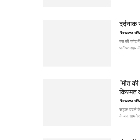
दर्दनाक
Newsvani
बस की चपेट मे
पानीपत शहर मे
“मौत की 
किस्मत क
Newsvani
सड़क हादसे के
के बाद सामने 