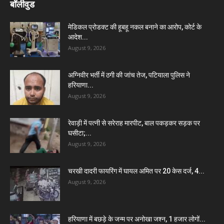
बॉलीवुड
मेडिकल प्रोडक्ट की हूबहू नकल बनाने का आरोप, कोर्ट के
आदेश...
August 9, 2026
अग्निवीर भर्ती में ठगी की जांच तेज, पटियाला पुलिस ने
हरियाणा...
August 9, 2026
रेवाड़ी में पत्नी से सरेराह मारपीट, बाल पकड़कर सड़क पर
घसीटा;...
August 9, 2026
चरखी दादरी फायरिंग में घायल अमित पर 20 केस दर्ज, 4...
August 9, 2026
हरियाणा में बछड़े के जन्म पर अनोखा जश्न, 1 हजार लोगों...