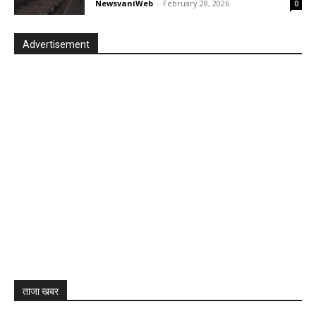
NewsvaniWeb
-
February 28, 2026
0
Advertisement
ताजा खबर