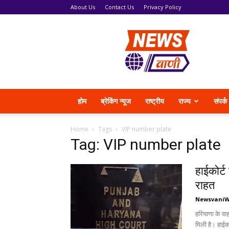
About Us
Contact Us
Privacy Policy
News
Vani
होम
ब्रेकिंग न्यूज
राष्ट्रीय
राज्य
संपर्क
Home
Tags
VIP number plate
Tag: VIP number plate
हाईकोर्ट
राहत
Newsvani
हरियाणा के व
मिली है। हाईको