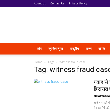
About Us
Contact Us
Privacy Policy
News
Vani
होम
ब्रेकिंग न्यूज
राष्ट्रीय
राज्य
संपर्क
Home
Tags
Witness fraud case
Tag: witness fraud cas
गवाह से 
हिरासत 
Newsvani
चर्चित मामले 
है। आरोपी को 