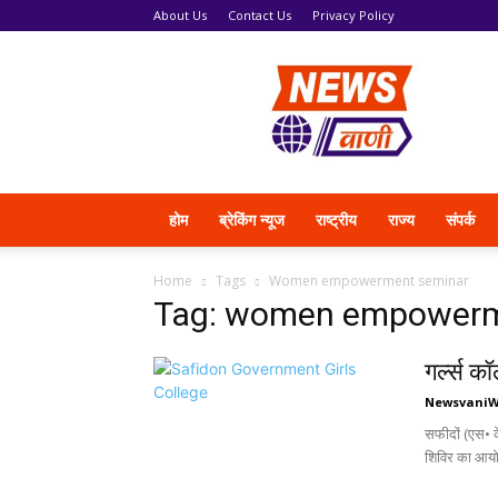
About Us
Contact Us
Privacy Policy
News
Vani
होम
ब्रेकिंग न्यूज
राष्ट्रीय
राज्य
संपर्क
Home
Tags
Women empowerment seminar
Tag: women empowerm
गर्ल्स 
Newsvani
सफीदों (एस• 
शिविर का आयो