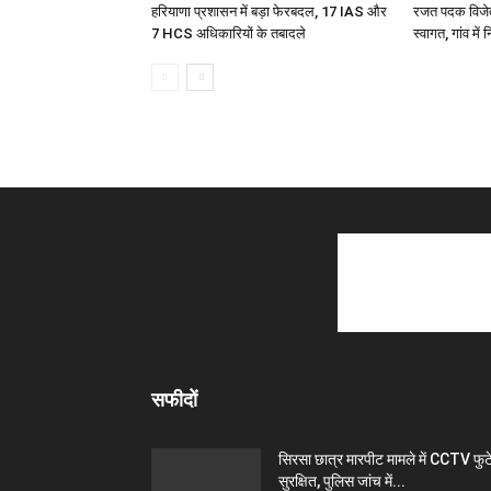
हरियाणा प्रशासन में बड़ा फेरबदल, 17 IAS और
रजत पदक विजेता 
7 HCS अधिकारियों के तबादले
स्वागत, गांव मे
सफीदों
सिरसा छात्र मारपीट मामले में CCTV फु
सुरक्षित, पुलिस जांच में...