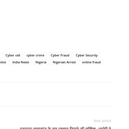
Cyber cell
cyber crime
Cyber Fraud
Cyber Security
lice
India News
Nigeria
Nigerian Arrest
online fraud
Next article
गुरुग्राम हत्याकांड के बाद पहचान छिपाने की कोशिश, आरोपी ने