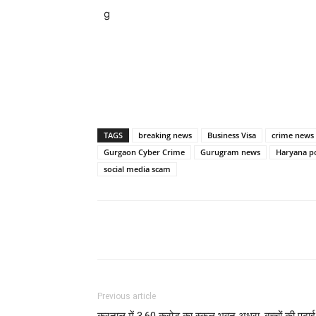
TAGS
breaking news
Business Visa
crime news
Gurgaon Cyber Crime
Gurugram news
Haryana po
social media scam
Previous article
करनाल में 3.60 करोड़ का स्कूल भवन अधूरा, बच्चों की पढ़ाई