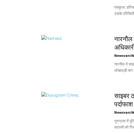
पंचकूला: हरि
उसके परिचितो
नारनौल म
अधिकारी
Newsvani
नारनौल में स
धोखाधड़ी कर ल
साइबर ठग
पर्दाफाश
Newsvani
गुरुग्राम में 
सदस्यों को गिर