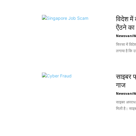
विदेश मे
ऐंठने क
Newsvani
सिरसा में विद
लगाया है कि उस
साइबर फ्
गाज
Newsvani
साइबर अपराध 
मिली है। साइब