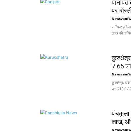
पानीपत क
पर दोस्त
Newsvani
पानीपत: हरिया
लाख की कथित
कुरुक्षेत
₹7.65 ल
Newsvani
कुरुक्षेत्र: ह
उसे ₹10 में A
पंचकूला
लाख, ऑप
Newsvani