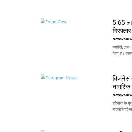
5.65 ला
गिरफ्तार
Newsvani
सफीदों, (एस• क
किया है। जानका
बिजनेस व
नागरिक 
Newsvani
हरियाणा के गु
नाइजीरियाई ना