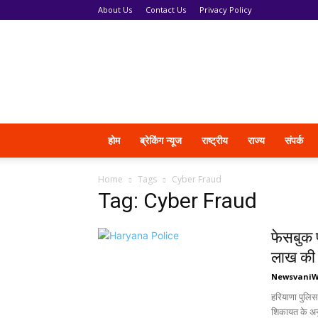
About Us
Contact Us
Privacy Policy
News
Vani
होम
ब्रेकिंग न्यूज
राष्ट्रीय
राज्य
संपर्क
Home
Tags
Cyber Fraud
Tag: Cyber Fraud
फेसबुक 
लाख की
Newsvani
हरियाणा पुलि
शिकायत के अन