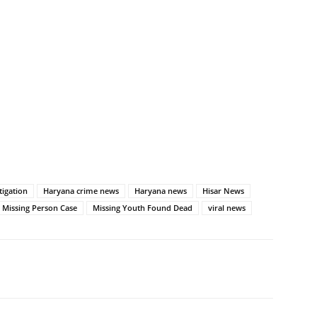
tigation
Haryana crime news
Haryana news
Hisar News
Missing Person Case
Missing Youth Found Dead
viral news