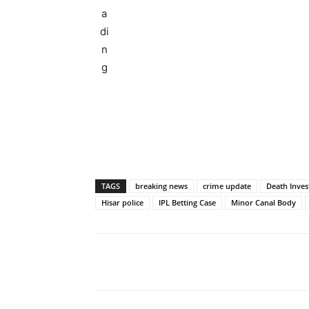
TAGS
breaking news
crime update
Death Inves
Hisar police
IPL Betting Case
Minor Canal Body