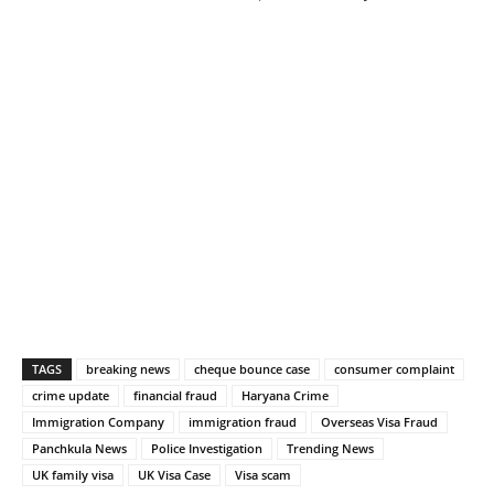
TAGS
breaking news
cheque bounce case
consumer complaint
crime update
financial fraud
Haryana Crime
Immigration Company
immigration fraud
Overseas Visa Fraud
Panchkula News
Police Investigation
Trending News
UK family visa
UK Visa Case
Visa scam