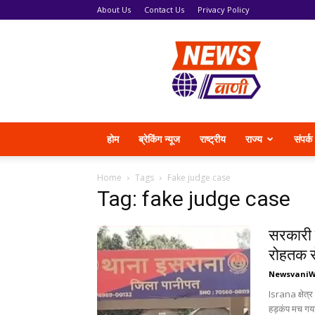
About Us
Contact Us
Privacy Policy
News
Vani
होम
ब्रेकिंग न्यूज
राष्ट्रीय
राज्य
संपर्क
Home
Tags
Fake judge case
Tag: fake judge case
सरकारी 
रोहतक स
Newsvani
Israna क्षेत्
हड़कंप मच गया।