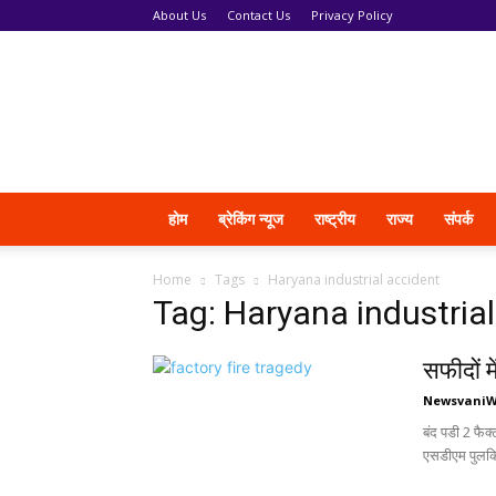
About Us
Contact Us
Privacy Policy
News
Vani
होम
ब्रेकिंग न्यूज
राष्ट्रीय
राज्य
संपर्क
Home
Tags
Haryana industrial accident
Tag: Haryana industria
सफीदों म
Newsvani
बंद पडी 2 फैक्
एसडीएम पुलकित 