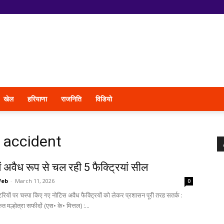
खेल
हरियाणा
राजनिति
विडियो
l accident
ें अवैध रूप से चल रही 5 फैक्ट्रियां सील
Web
-
March 11, 2026
0
टरियों पर चस्पा किए गए नोटिस अवैध फैक्ट्रियों को लेकर प्रशासन पूरी तरह सतर्क :
मल्होत्रा सफीदों (एस• के• मित्तल) :...