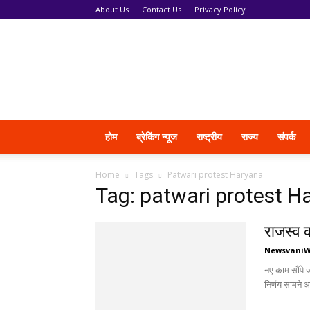
About Us
Contact Us
Privacy Policy
News
Vani
होम
ब्रेकिंग न्यूज
राष्ट्रीय
राज्य
संपर्क
Home
Tags
Patwari protest Haryana
Tag: patwari protest H
राजस्व क
Newsvani
नए काम सौंपे ज
निर्णय सामने आ