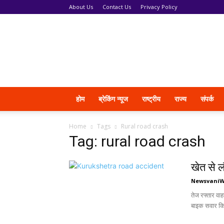
About Us
Contact Us
Privacy Policy
News
Vani
होम
ब्रेकिंग न्यूज
राष्ट्रीय
राज्य
संपर्क
Home
Tags
Rural road crash
Tag: rural road crash
खेत से ल
Newsvani
तेज रफ्तार वा
बाइक सवार कि