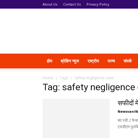
About Us
Contact Us
Privacy Policy
News
Vani
होम
ब्रेकिंग न्यूज
राष्ट्रीय
राज्य
संपर्क
Home
Tags
Safety negligence case
Tag: safety negligence
सफीदों म
Newsvani
बंद पडी 2 फैक्
एसडीएम पुलकित 