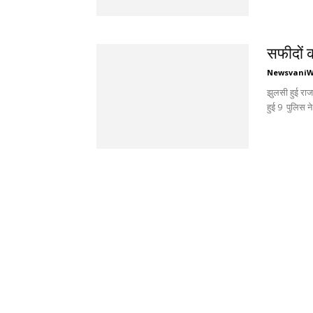
सफीदों क
Newsvani
झुलसी हुई राज
हुई 9 पुलिस न