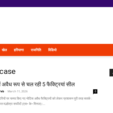
खेल
हरियाणा
राजनिति
विडियो
 case
ें अवैध रूप से चल रही 5 फैक्ट्रियां सील
Web
-
March 11, 2026
0
टरियों पर चस्पा किए गए नोटिस अवैध फैक्ट्रियों को लेकर प्रशासन पूरी तरह सतर्क :
मल्होत्रा सफीदों (एस• के• मित्तल) :...