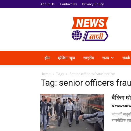
About Us
Contact Us
Privacy Policy
News
Vani
होम
ब्रेकिंग न्यूज
राष्ट्रीय
राज्य
संपर्क
Home
Tags
Senior officers fraud probe
Tag: senior officers fr
बैंकिंग घ
Newsvani
जांच की अनुमत
राजनीतिक हलको