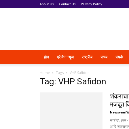
About Us
Contact Us
Privacy Policy
News
Vani
होम
ब्रेकिंग न्यूज
राष्ट्रीय
राज्य
संपर्क
Home
Tags
VHP Safidon
Tag: VHP Safidon
शंकराचार
मजबूत कि
Newsvani
सफीदों, (एस• क
आदि शंकराचार्