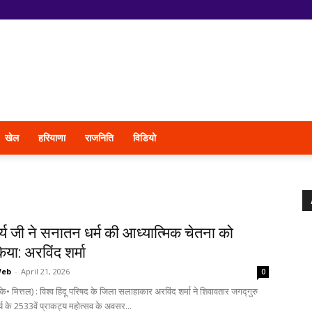
खेल
हरियाणा
राजनिति
विडियो
्य जी ने सनातन धर्म की आध्यात्मिक चेतना को
या: अरविंद शर्मा
Web
-
April 21, 2026
0
े• मित्तल) : विश्व हिंदू परिषद के जिला सलाहाकार अरविंद शर्मा ने शिवावतार जगद्गुरु
य के 2533वें प्राकट्य महोत्सव के अवसर...