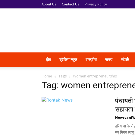
About Us
Contact Us
Privacy Policy
News
Vani
होम
ब्रेकिंग न्यूज
राष्ट्रीय
राज्य
संपर्क
Home
Tags
Women entrepreneurship
Tag: women entrepren
पंचायती 
सहायता स
Newsvani
हरियाणा के रोह
नए नियम लागू 