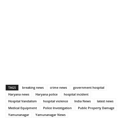
TAGS
breaking news
crime news
government hospital
Haryana news
Haryana police
hospital incident
Hospital Vandalism
hospital violence
India News
latest news
Medical Equipment
Police Investigation
Public Property Damage
Yamunanagar
Yamunanagar News