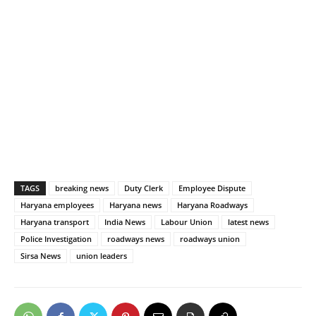
TAGS
breaking news
Duty Clerk
Employee Dispute
Haryana employees
Haryana news
Haryana Roadways
Haryana transport
India News
Labour Union
latest news
Police Investigation
roadways news
roadways union
Sirsa News
union leaders