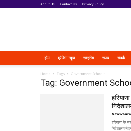
About Us
Contact Us
Privacy Policy
News
Vani
होम
ब्रेकिंग न्यूज
राष्ट्रीय
राज्य
संपर्क
Home
Tags
Government Schools
Tag: Government Scho
हरियाणा क
निदेशालय
Newsvani
हरियाणा के सरका
निदेशालय ने इस