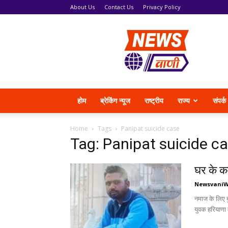
About Us
Contact Us
Privacy Policy
News
Vani
होम
ब्रेकिंग न्यूज
राष्ट्रीय
राज्य
संपर्क
Home
Tags
Panipat suicide case
Tag: Panipat suicide c
घर के कम
Newsvani
नमाज के लिए बु
युवक हरियाणा 