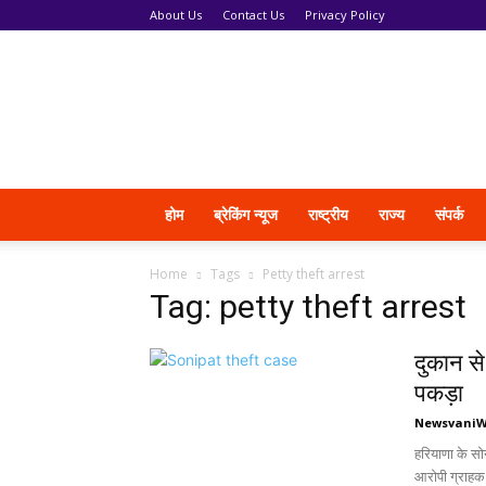
About Us
Contact Us
Privacy Policy
News
Vani
होम
ब्रेकिंग न्यूज
राष्ट्रीय
राज्य
संपर्क
Home
Tags
Petty theft arrest
Tag: petty theft arrest
दुकान से
पकड़ा
Newsvani
हरियाणा के सो
आरोपी ग्राहक 