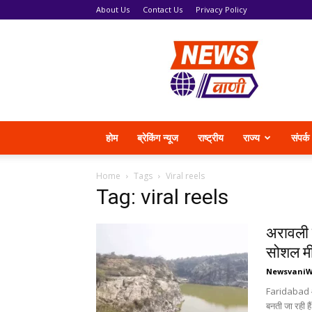
About Us
Contact Us
Privacy Policy
News
Vani
होम
ब्रेकिंग न्यूज
राष्ट्रीय
राज्य
संपर्क
Home
Tags
Viral reels
Tag: viral reels
अरावली 
सोशल मीड
Newsvani
Faridabad और 
बनती जा रही 