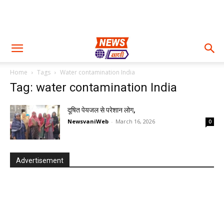
Home
Tags
Water contamination India
Tag: water contamination India
दूषित पेयजल से परेशान लोग,
NewsvaniWeb
-
March 16, 2026
0
Advertisement