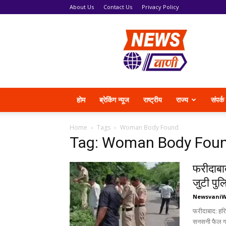
About Us
Contact Us
Privacy Policy
News
Vani
होम
ब्रेकिंग न्यूज
राष्ट्रीय
राज्य
संपर्क
Home
Tags
Woman Body Found
Tag: Woman Body Fou
फरीदाबा
जुटी पु
Newsvani
फरीदाबाद: हरि
सनसनी फैल गई।