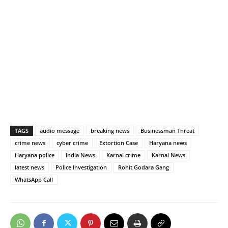
TAGS
audio message
breaking news
Businessman Threat
crime news
cyber crime
Extortion Case
Haryana news
Haryana police
India News
Karnal crime
Karnal News
latest news
Police Investigation
Rohit Godara Gang
WhatsApp Call