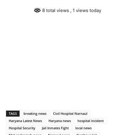
8 total views
, 1 views today
TAGS
breaking news
Civil Hospital Narnaul
Haryana Latest News
Haryana news
hospital incident
Hospital Security
Jail Inmates Fight
local news