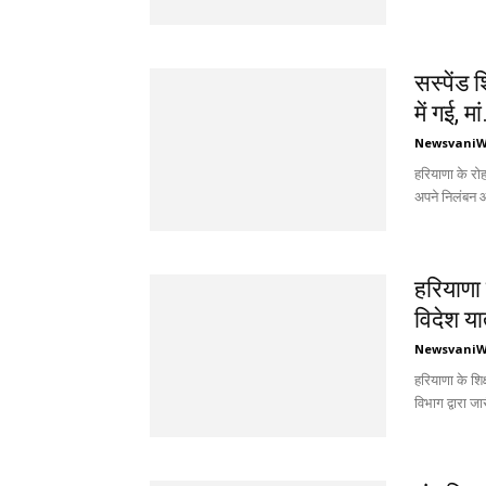
सस्पेंड श
में गई, मां
Newsvani
हरियाणा के रोह
अपने निलंबन औ
हरियाणा म
विदेश या
Newsvani
हरियाणा के शिक
विभाग द्वारा जा