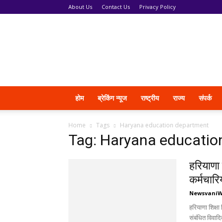
About Us
Contact Us
Privacy Policy
News
Vani
होम
ब्रेकिंग न्यूज
राष्ट्रीय
राज्य
संपर्क
Home
Tags
Haryana education department
Tag: Haryana educatio
हरियाणा
कर्मचारि
Newsvani
हरियाणा शिक्षा
संबंधित विवाद