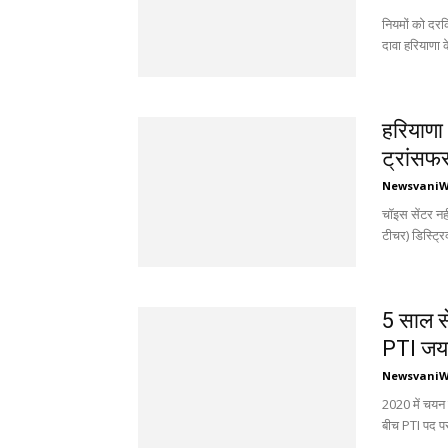
नियमों को दर
दावा हरियाणा के
हरियाणा 
ट्रांसफ
Newsvani
चॉइस सेंटर नह
टीचर) डिस्ट्रि
5 साल से
PTI जयह
Newsvani
2020 में चयन ह
बीच PTI पद पर 